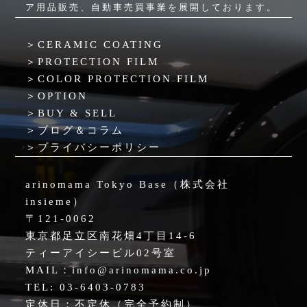
ア用品販売、自動車売買事業を展開しております。
＞
CERAMIC COATING
＞
PROTECTION FILM
＞
COLOR PROTECTION FILM
＞
OPTION
＞
BUY & SELL
＞
ブログ＆コラム
＞
プライバシーポリシー
arinomama Tokyo Base（株式会社
insieme）
〒121-0062
東京都足立区南花畑4丁目14-6
ティーアイシービル02号室
MAIL：info@arinomama.co.jp
TEL: 03-6403-0783
定休日：不定休（完全予約制）