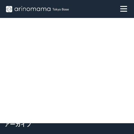
コ
ナ
ン
ビ
テ
ゲ
ン
ー
ツ
シ
へ
ョ
ス
ン
HOME
BLOG & COLUMN
2024年1月
キ
に
2024年1月
ッ
移
プ
動
海外カーケア用品セレクトショップ
未分類
arinomamaグランドオープン
2024年1月21日
続きを読む
検索
アーカイブ